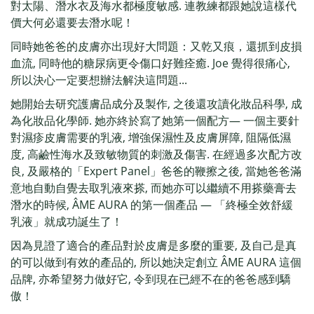
對太陽、潛水衣及海水都極度敏感. 連教練都跟她說這樣代
價大何必還要去潛水呢！
同時她爸爸的皮膚亦出現好大問題：又乾又痕，還抓到皮損
血流, 同時他的糖尿病更令傷口好難痊癒. Joe 覺得很痛心,
所以決心一定要想辦法解決這問題...
她開始去研究護膚品成分及製作, 之後還攻讀化妝品科學, 成
為化妝品化學師. 她亦終於寫了她第一個配方— 一個主要針
對濕疹皮膚需要的乳液, 增強保濕性及皮膚屏障, 阻隔低濕
度, 高鹼性海水及致敏物質的刺激及傷害. 在經過多次配方改
良, 及嚴格的「Expert Panel」爸爸的鞭擦之後, 當她爸爸滿
意地自動自覺去取乳液來搽, 而她亦可以繼續不用搽藥膏去
潛水的時候, ÂME AURA 的第一個產品 — 「終極全效舒緩
乳液」就成功誕生了！
因為見證了適合的產品對於皮膚是多麼的重要, 及自己是真
的可以做到有效的產品的, 所以她決定創立 ÂME AURA 這個
品牌, 亦希望努力做好它, 令到現在已經不在的爸爸感到驕
傲！