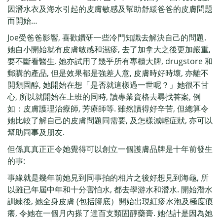
因潛水衣及海水引起的皮膚敏感及幫助舒緩爸爸的皮膚問題
而開始…
Joe受爸爸影響, 喜歡鑽研一些冷門知識去解決自己的問題.
她自小開始就有皮膚敏感和濕疹, 去了加拿大之後更加嚴重,
要不斷看醫生. 她亦試用了幾乎所有專櫃大牌, drugstore 和
郵購的產品, 但是效果都是強差人意, 皮膚時好時壞, 亦離不
開類固醇, 她開始在想「是否就這樣過一世呢？」她很不甘
心, 所以就開始在上班的同時, 讀專業資格去尋找答案, 例
如：皮膚護理治療師, 芳療師等. 雖然讀得好辛苦, 但總算令
她比較了解自己的皮膚問題同需要, 及怎樣減輕症狀, 亦可以
幫助同事及朋友.
但係真真正正令她覺得可以創立一個護膚品牌是
十
年前發生
的事:
事緣就是幾年前她見到同事拍的相片之後好想見到海龜, 所
以雖已年屆中年和十分害怕水, 都去學游水和潛水. 開始潛水
訓練後, 她全身皮膚 (包括腳底）開始出現紅疹水泡及極度痕
癢, 令她在一個月內搽了達百支類固醇藥膏. 她估計是因為她