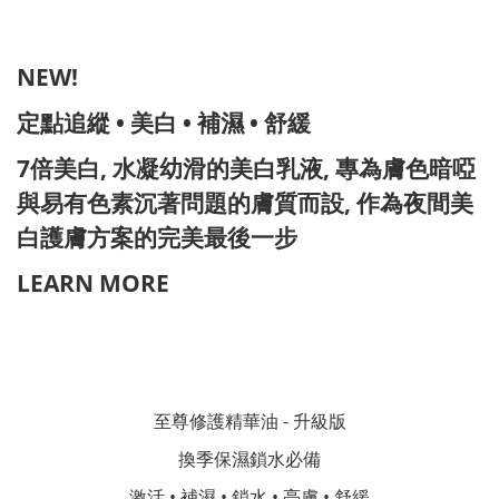
NEW!
定點追縱
•
美白
•
補濕
•
舒緩
7
倍美白
,
水凝幼滑的美白乳液
,
專為膚色暗啞
與易有色素沉著問題的膚質而設
,
作為夜間美
白護膚方案的完美最後一步
LEARN MORE
至尊修護精華油 - 升級版
換季保濕鎖水必備
激活 • 補濕 • 鎖水 • 亮膚 • 舒緩