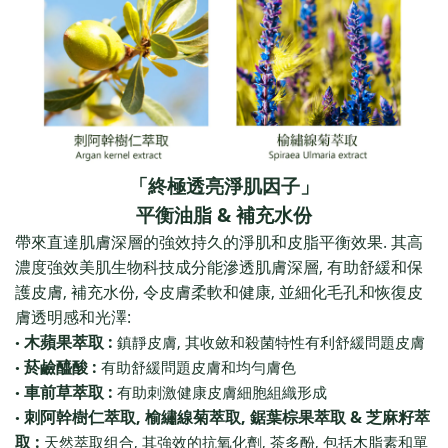
「終極透亮淨肌因子」
&
平衡油脂
補充水份
.
帶來直達肌膚深層的強效持久的淨肌和皮脂平衡效果
其高
,
濃度強效美肌生物科技成分能滲透肌膚深層
有助舒緩和保
,
,
,
護皮膚
補充水份
令皮膚柔軟和健康
並細化毛孔和恢復皮
:
膚透明感和光澤
:
,
木蘋果萃取
鎮靜皮膚
其收斂和殺菌特性有利舒緩問題皮膚
•
:
菸鹼醯酸
有助舒緩問題皮膚和均勻膚色
•
:
車前草萃取
有助刺激健康皮膚細胞組織形成
•
,
,
&
刺阿幹樹仁萃取
榆繡線菊萃取
鋸葉棕果萃取
芝麻籽萃
•
:
,
,
,
取
天然萃取组合
其強效的抗氧化劑
茶多酚
包括木脂素和單