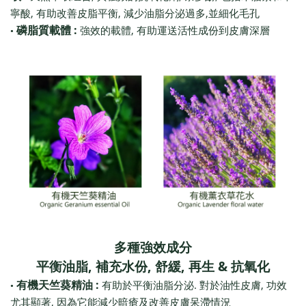
,
,
,
寧酸
有助改善皮脂平衡
減少油脂分泌過多
並細化毛孔
:
,
磷脂質載體
強效的載體
有助運送活性成份到皮膚深層
•
多種強效成分
,
,
,
&
平衡油脂
補充水份
舒緩
再生
抗氧化
:
.
,
有機天竺葵精油
有助於平衡油脂分泌
對於油性皮膚
功效
•
,
尤其顯著
因為它能減少暗瘡及改善皮膚呆滯情況