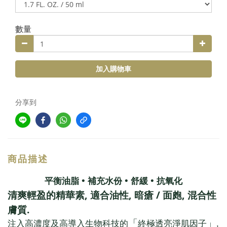
數量
加入購物車
分享到
商品描述
•
•
•
平衡油脂
補充水份
舒緩
抗氧化
,
,
/
,
清爽輕盈的精華素
適合油性
暗瘡
面皰
混合性
.
膚質
「
」
注入高濃度及高導入生物科技的
終極透亮淨肌因子
,