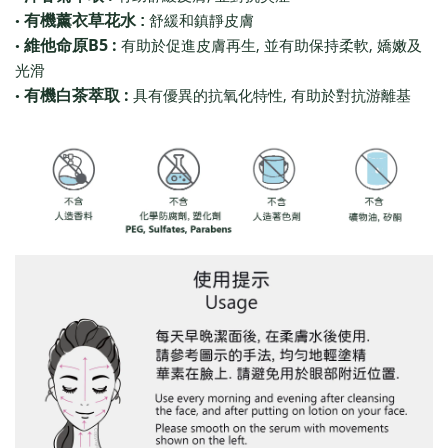
有機薰衣草花水
:
舒緩和鎮靜皮膚
•
B5 :
,
,
維他命原
有助於促進皮膚再生
並有助保持柔軟
嬌嫩及
•
光滑
:
,
有機白茶萃取
具有優異的抗氧化特性
有助於對抗游離基
•