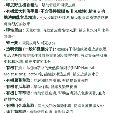
:
印度野生檀香精油
幫助舒緩和滋潤皮膚
•
(
&
)
&
有機意大利佛手柑
不含香檸檬腦
非光敏性
精油
有
•
:
,
機法國薰衣草精油
抗炎和鎮靜舒緩
對幫助改善暗瘡或敏感皮
膚有很好的效果
:
,
,
彈性蛋白
天然衍生
有助於皮膚恢復光滑
補充其水分和改善
•
其彈性
:
&
蜂王漿
滋潤皮膚
補充水分
•
(
) :
,
透明質酸
一般和微細分子
微細分子能強效滲透皮膚底層
•
500
,
配合透明質酸能抓住其自身重量
倍的特性
有助於保持肌膚
,
柔軟和水潤
補充皮膚的水分
:
(NMF:Natural
有機甘油
由植物萃取的天然保濕因子
•
Moisturizing Factor)
,
,
物
能強效滲透皮膚
補充皮膚的水分
:
,
有機蘆薈萃取
舒緩和鎮靜肌膚
有助提高其彈性
•
:
,
有機青瓜萃取
幫助保濕
舒緩及緊緻皮膚
•
:
,
,
有機甘草萃取
有助舒緩皮膚
幫助皮膚對抗色素沉著
並有
•
助對抗炎症
:
,
&
有機山金車萃取
其抗炎功效鎮静肌膚
促進血液循環
再生
•
:
,
洋甘菊萃取
有助舒緩皮膚
並對抗炎症
•